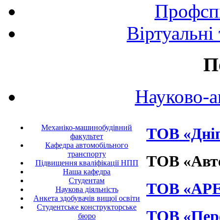
Профспі
Віртуальні
П
Науково-а
Механіко-машинобудівний
ТОВ «Дніп
факультет
Кафедра автомобільного
транспорту
ТОВ «Авто
Підвищення кваліфікації НПП
Наша кафедра
Студентам
ТОВ «АРЕ
Наукова діяльність
Анкета здобувачів вищої освіти
Студентське конструкторське
ТОВ «Пер
бюро