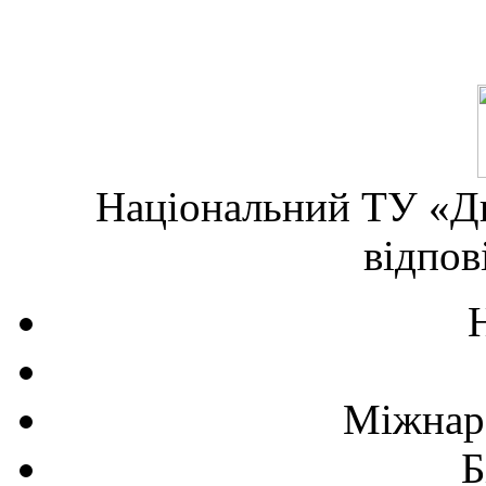
Національний ТУ «Дн
відпов
Міжнаро
Б