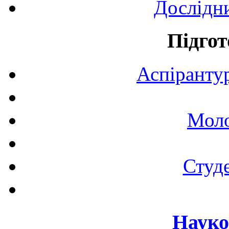
Дослідн
Підгот
Аспірантур
Моло
Студе
Науко