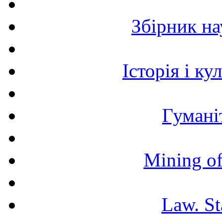
Збірник н
Історія і к
Гумані
Mining of
Law. St