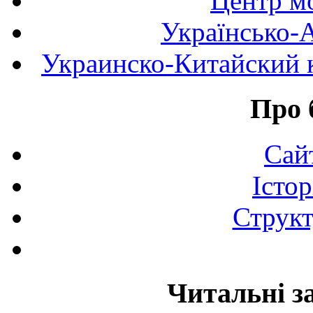
Центр мо
Українсько-
Украинско-Китайский к
Про 
Сай
Істор
Структ
Читальні з