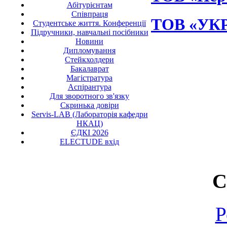
Абітурієнтам
Співпраця
ТОВ «УК
Студентське життя. Конференції
Підручники, навчальні посібники
Новини
Дипломування
Стейкхолдери
Бакалаврат
Магістратура
Аспірантура
Для зворотного зв'язку
Скринька довіри
Servis-LAB (Лабораторія кафедри
НКАЦ)
ЄДКІ 2026
ELECTUDE вхід
С
Р