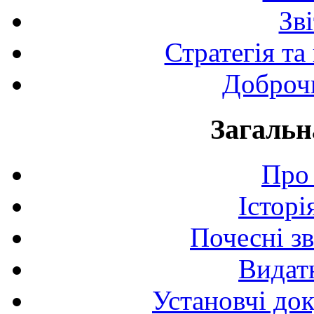
Зв
Стратегія та
Доброчи
Загальн
Про 
Історі
Почесні з
Видат
Установчі до