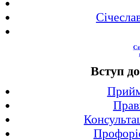
Січесла
Сп
Вступ до
Прийм
Прав
Консультац
Профоріє