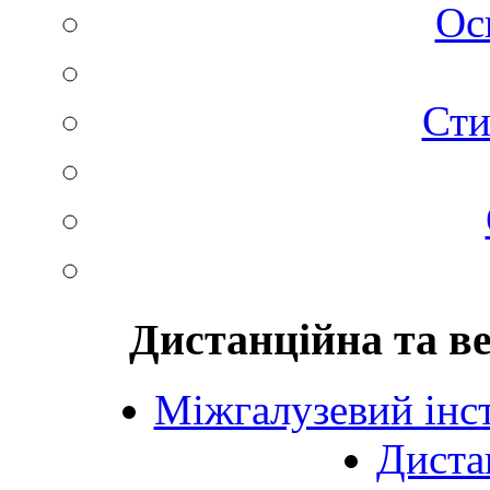
Ос
Сти
Дистанційна та в
Міжгалузевий інст
Диста