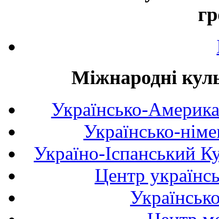
гр
Міжнародні куль
Українсько-Америка
Українсько-німе
Україно-Іспанський К
Центр українсь
Українськ