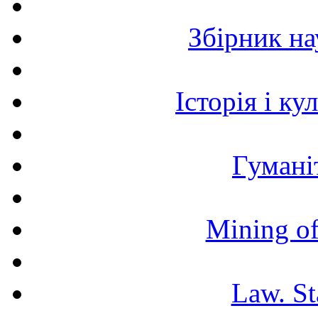
Збірник н
Історія і к
Гумані
Mining of
Law. St