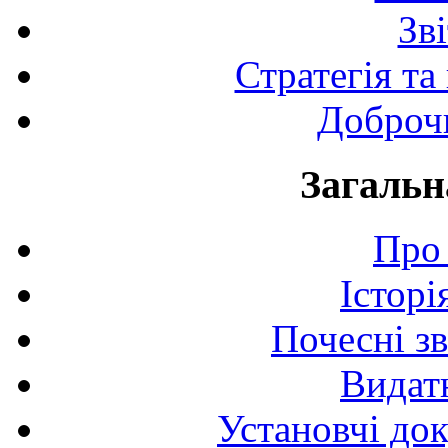
Зв
Стратегія та
Доброчи
Загальн
Про 
Історі
Почесні з
Видат
Установчі до