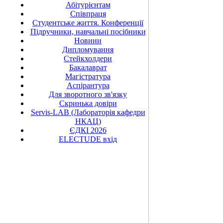
Абітурієнтам
Співпраця
Студентське життя. Конференції
Підручники, навчальні посібники
Новини
Дипломування
Стейкхолдери
Бакалаврат
Магістратура
Аспірантура
Для зворотного зв'язку
Скринька довіри
Servis-LAB (Лабораторія кафедри
НКАЦ)
ЄДКІ 2026
ELECTUDE вхід