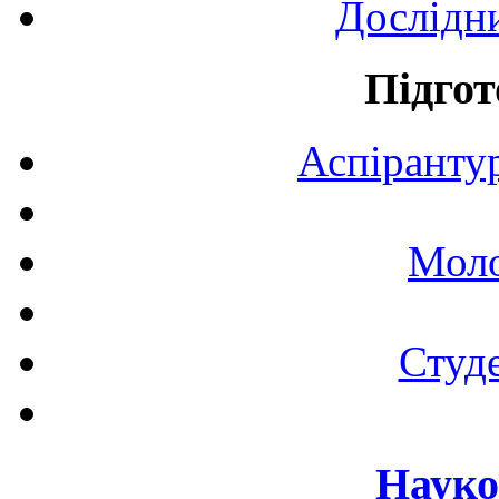
Дослідн
Підгот
Аспірантур
Моло
Студе
Науко