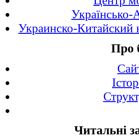
Центр мо
Українсько-
Украинско-Китайский к
Про 
Сай
Істор
Структ
Читальні з