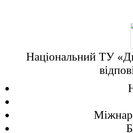
Національний ТУ «Дн
відпов
Міжнаро
Б