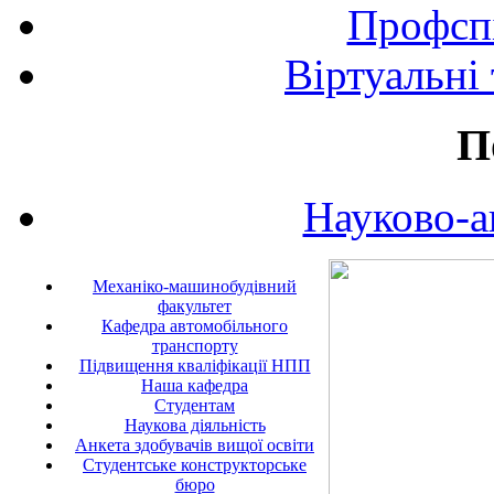
Профспі
Віртуальні
П
Науково-а
Механіко-машинобудівний
факультет
Кафедра автомобільного
транспорту
Підвищення кваліфікації НПП
Наша кафедра
Студентам
Наукова діяльність
Анкета здобувачів вищої освіти
Студентське конструкторське
бюро