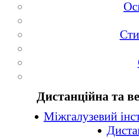
Ос
Сти
Дистанційна та в
Міжгалузевий інст
Диста