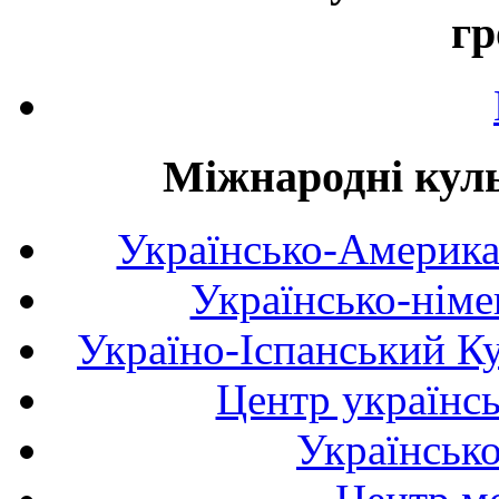
гр
Міжнародні куль
Українсько-Америка
Українсько-німе
Україно-Іспанський К
Центр українсь
Українськ