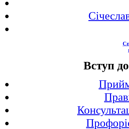
Січесла
Сп
Вступ до
Прийм
Прав
Консультац
Профоріє